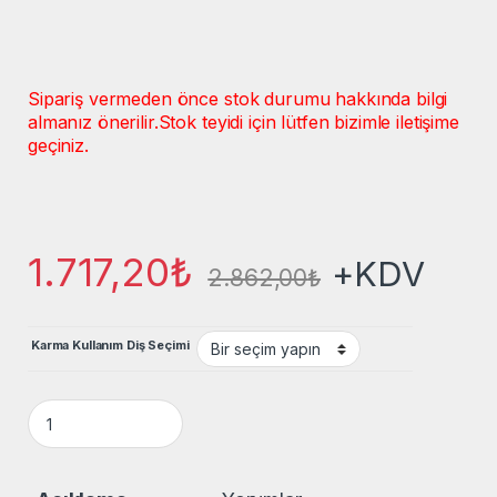
Sipariş vermeden önce stok durumu hakkında bilgi
almanız önerilir.
Stok teyidi için lütfen bizimle iletişime
geçiniz.
1.717,20
₺
+KDV
2.862,00
₺
Karma Kullanım Diş Seçimi
Uzay UMSO 350 – 34×1,10×4320 M42 Prosharp Bi-Metal Şerit