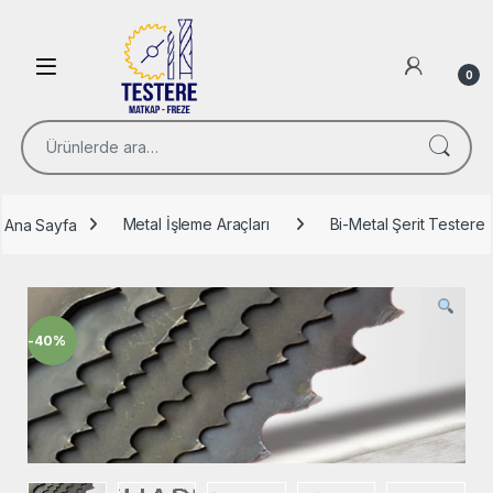
Skip to navigation
Skip to content
Open
0
Ara:
Ana Sayfa
Metal İşleme Araçları
Bi-Metal Şerit Testere
-
40%