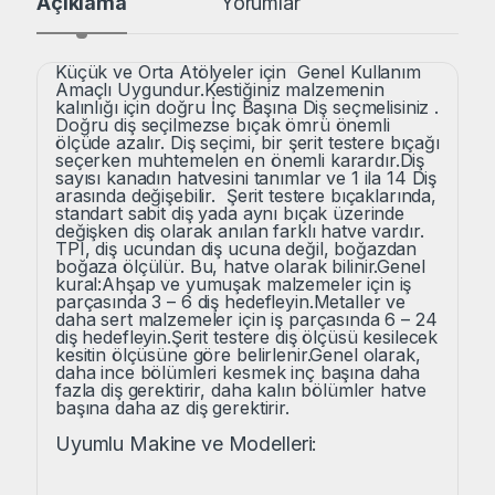
Açıklama
Yorumlar
Küçük ve Orta Atölyeler için Genel Kullanım
Amaçlı Uygundur.
Kestiğiniz malzemenin
kalınlığı için doğru İnç Başına Diş seçmelisiniz .
Doğru diş seçilmezse bıçak ömrü önemli
ölçüde azalır. Diş seçimi, bir şerit testere bıçağı
seçerken muhtemelen en önemli karardır.
Diş
sayısı kanadın hatvesini tanımlar ve 1 ila 14 Diş
arasında değişebilir. Şerit testere bıçaklarında,
standart sabit diş yada aynı bıçak üzerinde
değişken diş olarak anılan farklı hatve vardır.
TPI, diş ucundan diş ucuna değil, boğazdan
boğaza ölçülür. Bu, hatve olarak bilinir.
Genel
kural:
Ahşap ve yumuşak malzemeler için iş
parçasında 3 – 6 diş hedefleyin.
Metaller ve
daha sert malzemeler için iş parçasında 6 – 24
diş hedefleyin.
Şerit testere diş ölçüsü kesilecek
kesitin ölçüsüne göre belirlenir.
Genel olarak,
daha ince bölümleri kesmek inç başına daha
fazla diş gerektirir, daha kalın bölümler hatve
başına daha az diş gerektirir.
Uyumlu Makine ve Modelleri: