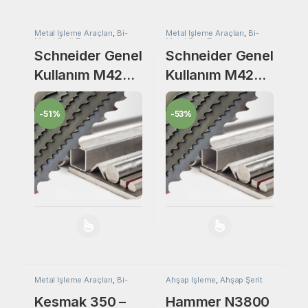
Metal İşleme Araçları
,
Bi-
Metal İşleme Araçları
,
Bi-
Metal Şerit Testere
Metal Şerit Testere
Schneider Genel
Schneider Genel
Kullanım M42
Kullanım M42
34×1,10×5040
34×1,10×4160
Bi-Metal Şerit
Bi-Metal Şerit
-
51%
-
53%
Testere
Testere
Bu ürünün birden fazla varyasyonu var. Seçenekler
Bu ürünün birden fa
Metal İşleme Araçları
,
Bi-
Ahşap İşleme
,
Ahşap Şerit
Metal Şerit Testere
Testere
,
Bi-Metal Şerit
Testere
,
Metal İşleme
Kesmak 350 –
Hammer N3800
Araçları