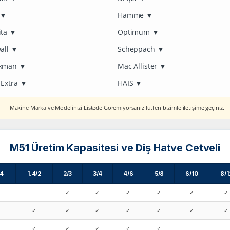
▼
Hamme
▼
ita
▼
Optimum
▼
all
▼
Scheppach
▼
kman
▼
Mac Allister
▼
 Extra
▼
HAIS
▼
Makine Marka ve Modelinizi Listede Göremiyorsanız lütfen bizimle iletişime geçiniz.
M51 Üretim Kapasitesi ve Diş Hatve Cetveli
.4
1.4/2
2/3
3/4
4/6
5/8
6/10
8/1
✓
✓
✓
✓
✓
✓
✓
✓
✓
✓
✓
✓
✓
✓
✓
✓
✓
✓