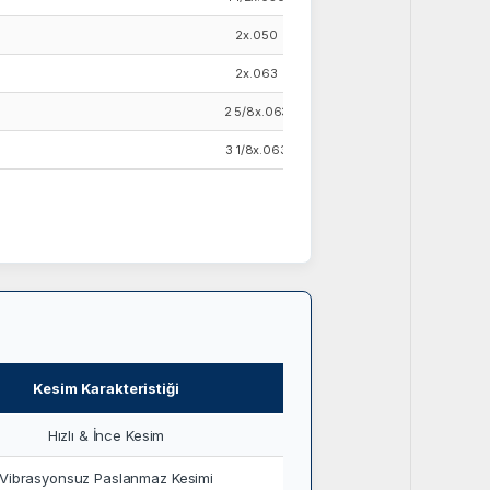
2x.050
2x.063
2 5/8x.063
3 1/8x.063
Kesim Karakteristiği
Hızlı & İnce Kesim
Vibrasyonsuz Paslanmaz Kesimi