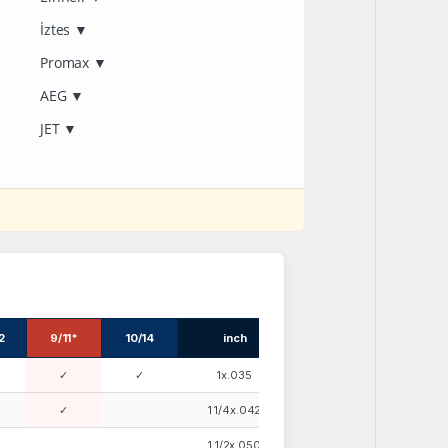
İztes
▼
Promax
▼
AEG
▼
JET
▼
2
9/11*
10/14
inch
✓
✓
1x.035
✓
1 1/4x.042
1 1/2x.050