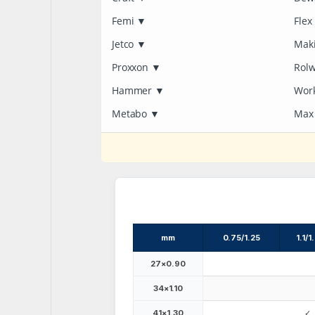
Femi
▼
Flex
Jetco
▼
Mak
Proxxon
▼
Rolw
Hammer
▼
Wor
Metabo
▼
Max
mm
0.75/1.25
1.1/1
27×0.90
34×1.10
41×1.30
✓