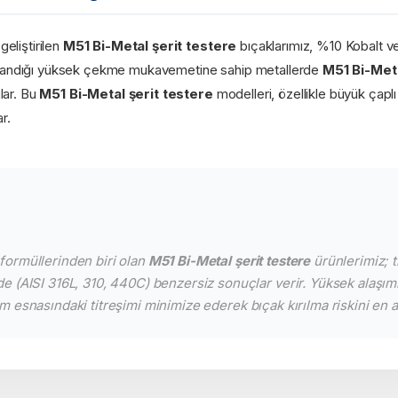
eliştirilen
M51 Bi-Metal şerit testere
bıçaklarımız, %10 Kobalt ve
 zorlandığı yüksek çekme mukavemetine sahip metallerde
M51 Bi-Meta
lar. Bu
M51 Bi-Metal şerit testere
modelleri, özellikle büyük çapl
r.
 formüllerinden biri olan
M51 Bi-Metal şerit testere
ürünlerimiz; t
rde (AISI 316L, 310, 440C) benzersiz sonuçlar verir. Yüksek alaşı
m esnasındaki titreşimi minimize ederek bıçak kırılma riskini en az