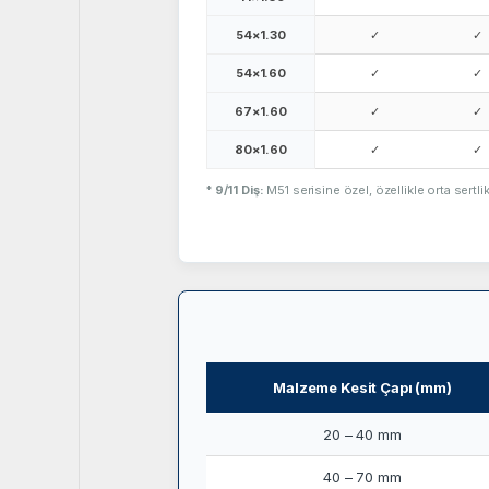
54×1.30
✓
✓
54×1.60
✓
✓
67×1.60
✓
✓
80×1.60
✓
✓
*
9/11 Diş:
M51 serisine özel, özellikle orta sertli
Malzeme Kesit Çapı (mm)
20 – 40 mm
40 – 70 mm