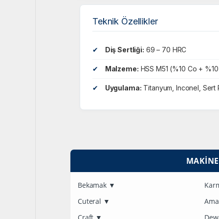
Teknik Özellikler
✔
Diş Sertliği:
69 – 70 HRC
✔
Malzeme:
HSS M51 (%10 Co + %10
✔
Uygulama:
Titanyum, Inconel, Sert 
MAKINE
Bekamak
▼
Kar
Cuteral
▼
Am
Craft
▼
Dew