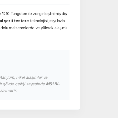
 %10 Tungsten ile zenginleştirilmiş diş
l şerit testere
teknolojisi, ısıyı hızla
ı dolu malzemelerde ve yüksek alaşımlı
itanyum, nikel alaşımlar ve
mlı gövde çeliği sayesinde
M51 Bi-
a indirir.