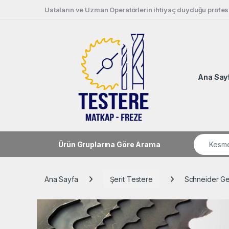
Skip to navigation
Skip to content
Ustaların ve Uzman Operatörlerin ihtiyaç duyduğu profesy
Ana Say
Search fo
Ürün Gruplarına Göre Arama
Ana Sayfa
Şerit Testere
Schneider Gen