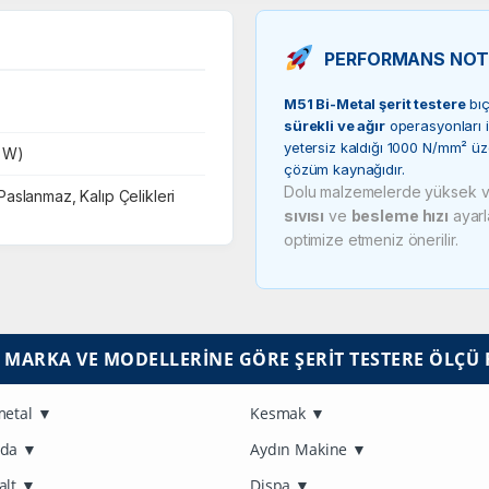
PERFORMANS NOT
M51 Bi-Metal şerit testere
bıç
sürekli ve ağır
operasyonları iç
yetersiz kaldığı 1000 N/mm² 
 W)
çözüm kaynağıdır.
Dolu malzemelerde yüksek ve
Paslanmaz, Kalıp Çelikleri
sıvısı
ve
besleme hızı
ayarl
optimize etmeniz önerilir.
 MARKA VE MODELLERINE GÖRE ŞERIT TESTERE ÖLÇÜ 
metal
▼
Kesmak
▼
ada
▼
Aydın Makine
▼
alt
▼
Dispa
▼