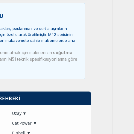
U
akları, paslanmaz ve sert alaşımların
in özel olarak üretilmiştir. M42 serisinin
üzeri mukavemete sahip malzemelerde ana
rim almak için makinenizin
soğutma
arını M51 teknik spesifikasyonlarına göre
REHBERI
Uzay
▼
Cat Power
▼
Einhell
▼