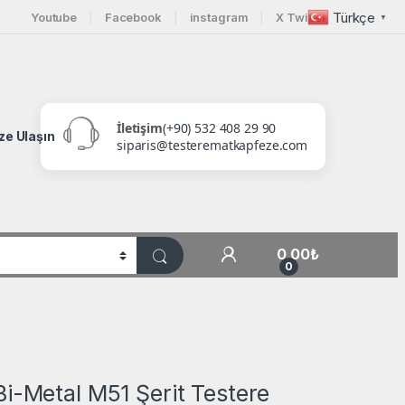
Türkçe
Youtube
Facebook
instagram
X Twitter
▼
İletişim
(+90) 532 408 29 90
ze Ulaşın
siparis@testerematkapfeze.com
My Account
0,00
₺
0
i-Metal M51 Şerit Testere