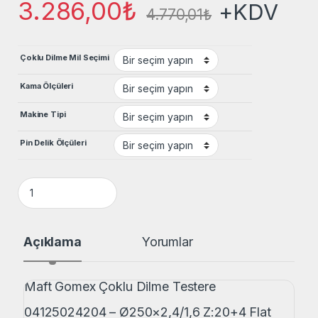
3.286,00
₺
+KDV
4.770,01
₺
Çoklu Dilme Mil Seçimi
Kama Ölçüleri
Makine Tipi
Pin Delik Ölçüleri
Maft Ø250×2,4/1,6 Z:20+4 Flat Düz Diş Çoklu Dilme Testere 
Açıklama
Yorumlar
Maft Gomex Çoklu Dilme Testere
04125024204 – Ø250×2,4/1,6 Z:20+4 Flat