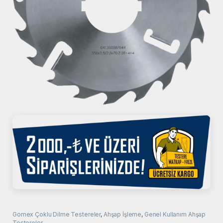
Gomex Çoklu Dilme Testereler
,
Ahşap İşleme
,
Genel Kullanım Ahşap
Testereler.