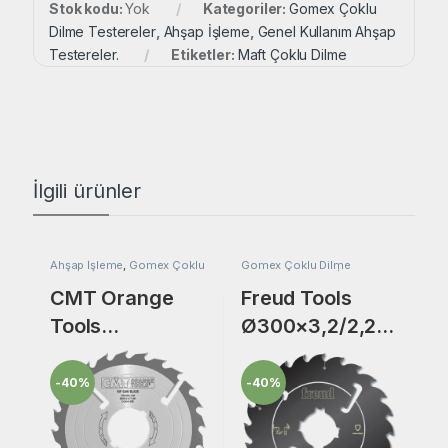
Stok kodu:
Yok
Kategoriler:
Gomex Çoklu
Dilme Testereler
,
Ahşap İşleme
,
Genel Kullanım Ahşap
Testereler.
Etiketler:
Maft Çoklu Dilme
İlgili ürünler
Ahşap İşleme
,
Gomex Çoklu
Gomex Çoklu Dilme
Dilme Testereler
Testereler
,
Ahşap İşleme
,
Genel Kullanım Ahşap
CMT Orange
Freud Tools
Testereler.
Tools
Ø300×3,2/2,2×
Ø250×2,7/1,8×7
70 Z:24+2+2
0 Z:20+4 ATB
ATB/WS Coat
-
40%
-
40%
Çapraz İnce
Kaplama Gövde
Diş Çoklu Dilme
Çoklu Dilme