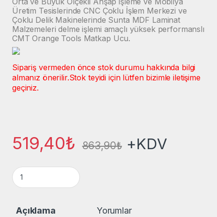
Orta ve Büyük Ölçekli Ahşap işleme ve Mobilya
Üretim Tesislerinde CNC Çoklu İşlem Merkezi ve
Çoklu Delik Makinelerinde Sunta MDF Laminat
Malzemeleri delme işlemi amaçlı yüksek performanslı
CMT Orange Tools Matkap Ucu.
Sipariş vermeden önce stok durumu hakkında bilgi
almanız önerilir.
Stok teyidi için lütfen bizimle iletişime
geçiniz.
519,40
₺
+KDV
863,90
₺
Çoklu Delik Makine Ø7x27/30x57,5 Sağ Yön Dönüşlü Dubel Ma
Açıklama
Yorumlar