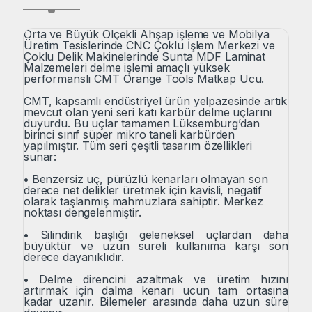
Orta ve Büyük Ölçekli Ahşap işleme ve Mobilya
Üretim Tesislerinde CNC Çoklu İşlem Merkezi ve
Çoklu Delik Makinelerinde Sunta MDF Laminat
Malzemeleri delme işlemi amaçlı yüksek
performanslı CMT Orange Tools Matkap Ucu.
CMT, kapsamlı endüstriyel ürün yelpazesinde artık
mevcut olan yeni seri katı karbür delme uçlarını
duyurdu. Bu uçlar tamamen Lüksemburg’dan
birinci sınıf süper mikro taneli karbürden
yapılmıştır. Tüm seri çeşitli tasarım özellikleri
sunar:
•
Benzersiz uç, pürüzlü kenarları olmayan son
derece net delikler üretmek için kavisli, negatif
olarak taşlanmış mahmuzlara sahiptir. Merkez
noktası dengelenmiştir.
•
Silindirik başlığı geleneksel uçlardan daha
büyüktür ve uzun süreli kullanıma karşı son
derece dayanıklıdır.
•
Delme direncini azaltmak ve üretim hızını
artırmak için dalma kenarı ucun tam ortasına
kadar uzanır. Bilemeler arasında daha uzun süre