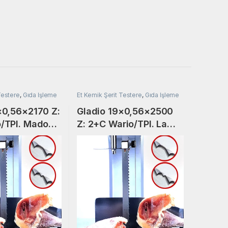
Testere
,
Gıda İşleme
Et Kemik Şerit Testere
,
Gıda İşleme
×0,56×2170 Z:
Gladio 19×0,56×2500
/TPI. Mado
Z: 2+C Wario/TPI. La
Minerva-Seymag-
Mateka-Yılmaz