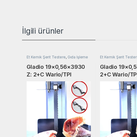
İlgili ürünler
Et Kemik Şerit Testere
,
Gıda İşleme
Et Kemik Şerit Teste
Gladio 19×0,56×3930
Gladio 19×0,
Z: 2+C Wario/TPI
2+C Wario/TP
SO 3100-Swe
Seg 3100