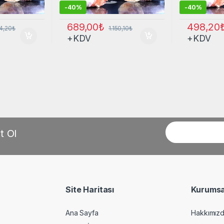
-
40%
-
40%
689,00
₺
498,20
34,20
₺
1.150,10
₺
+KDV
+KDV
t Ol
Site Haritası
Kurumsa
Ana Sayfa
Hakkımız