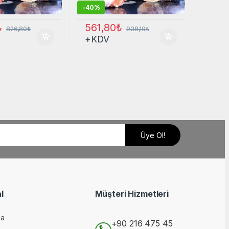
-
40%
₺
561,80
₺
826,80
₺
938,10
₺
+KDV
l
Müşteri Hizmetleri
da
+90 216 475 45