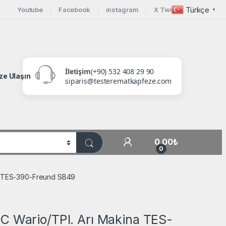
Türkçe
Youtube
Facebook
instagram
X Twitter
▼
İletişim
(+90) 532 408 29 90
ze Ulaşın
siparis@testerematkapfeze.com
My Account
0,00
₺
0
na TES-390-Freund SB49
C Wario/TPI. Arı Makina TES-