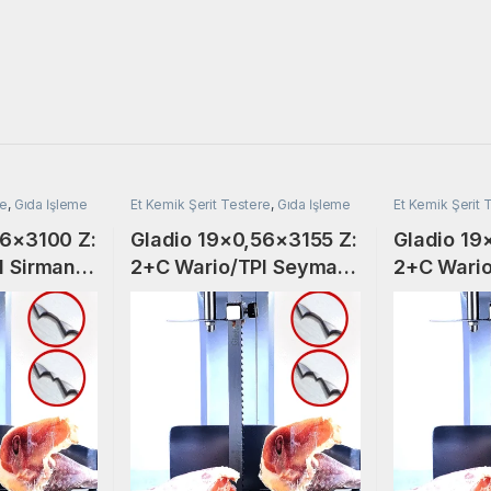
re
,
Gıda İşleme
Et Kemik Şerit Testere
,
Gıda İşleme
Et Kemik Şerit 
56×3100 Z:
Gladio 19×0,56×3155 Z:
Gladio 19
I Sirman
2+C Wario/TPI Seymag
2+C Wario
dlinghaus
SMG T430, Mado
MKB750
MKB753/754