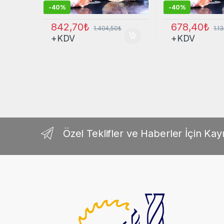
-
40%
-
40%
842,70
₺
678,40
₺
1.404,50
₺
1.1
+KDV
+KDV
Özel Teklifler ve Haberler İçin Kayı