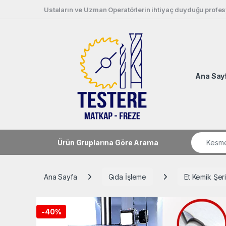
Skip to navigation
Skip to content
Ustaların ve Uzman Operatörlerin ihtiyaç duyduğu profesy
Ana Say
Search fo
Ürün Gruplarına Göre Arama
Ana Sayfa
Gıda İşleme
Et Kemik Şer
-
40%