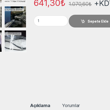
641,30
₺
+KD
1.070,60
₺
Gladio 19x0,56x2910 Z: 2+C Wario/TPI. Arı
Sepete Ekle
Açıklama
Yorumlar