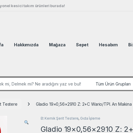
onel kesici takım ürünleri burada!
fa
Hakkımızda
Mağaza
Sepet
Hesabım
Bi
r:
it Testere
Gladio 19×0,56×2910 Z: 2+C Wario/TPI. Arı Maki
Et Kemik Şerit Testere
,
Gıda İşleme
Gladio 19×0,56×2910 Z: 2+