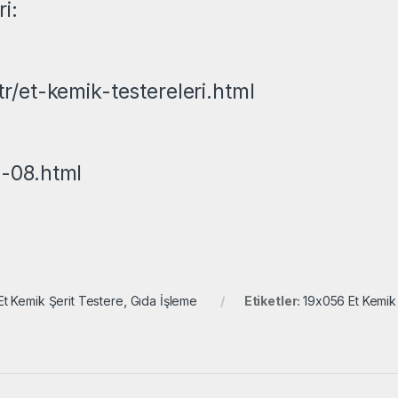
i:
r/et-kemik-testereleri.html
-08.html
Et Kemik Şerit Testere
,
Gıda İşleme
Etiketler:
19x056 Et Kemik 