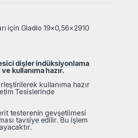
ı için Gladio 19×0,56×2910
sici dişler indüksiyonlama
ü ve
kullanıma hazır.
rleştirilerek kullanıma hazır
etim Tesislerinde
rit testerenin gevşetilmesi
ması tavsiye edilir. Bu işlem
ayacaktır.