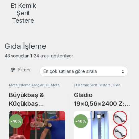
Et Kemik
Şerit
Testere
Gıda İşleme
Popülerliğe göre sıralandı
43 sonuçtan 1-24 arası gösteriliyor
Filters
Metal İşleme Araçları
,
Bi-Metal
Et Kemik Şerit Testere
,
Gıda
Şerit Testere
,
Et Kemik Şerit
İşleme
Testere
,
Gıda İşleme
Büyükbaş &
Gladio
Küçükbaş
19×0,56×2400 Z:
Kesiminde 80’lik
2+C Wario/TPI.
Hızar İçin
GGM Gastro-
-
40%
-
40%
27×0,90×6200
Swedlinghaus-
M42 Bi-Metal Şerit
Sirman