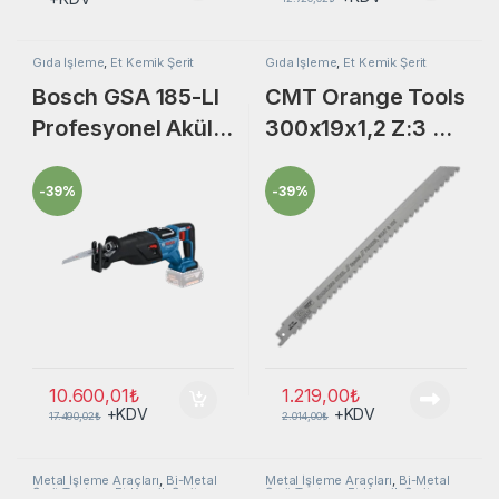
Gıda İşleme
,
Et Kemik Şerit
Gıda İşleme
,
Et Kemik Şerit
Testere
,
Testere Matkap Freze
Testere
Bosch GSA 185-LI
CMT Orange Tools
Profesyonel Akülü
300x19x1,2 Z:3 TPI
Tilki Kuyruğu
Tilki Kuyruğu
Testere
Testere Bıçağı
-
39%
-
39%
10.600,01
₺
1.219,00
₺
+KDV
+KDV
17.490,02
₺
2.014,00
₺
Metal İşleme Araçları
,
Bi-Metal
Metal İşleme Araçları
,
Bi-Metal
Şerit Testere
,
Et Kemik Şerit
Şerit Testere
,
Et Kemik Şerit