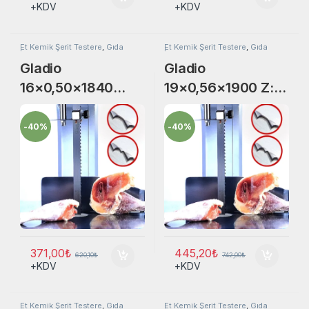
+KDV
+KDV
Et Kemik Şerit Testere
,
Gıda
Et Kemik Şerit Testere
,
Gıda
İşleme
İşleme
Gladio
Gladio
16×0,50×1840
19×0,56×1900 Z:
Z:3/TPI. Arı-
2+C Wario/TPI.
Boğaziçi-Bosfor-
GGM Gastro KSH
-
40%
-
40%
Mateka-HNC-
1900
King-Koç
371,00
₺
445,20
₺
620,10
₺
742,00
₺
+KDV
+KDV
Et Kemik Şerit Testere
,
Gıda
Et Kemik Şerit Testere
,
Gıda