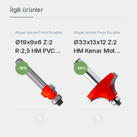
İlgili ürünler
Ahşap İşleme Freze Bıçaklar
Ahşap İşleme Freze Bıçaklar
Ø19x9x6 Z:2
Ø33x13x12 Z:2
R:2,5 HM PVC
HM Kenar Motif
Kenar
Freze Bıçak
Temizleme
-
18%
-
26%
Freze Bıçak