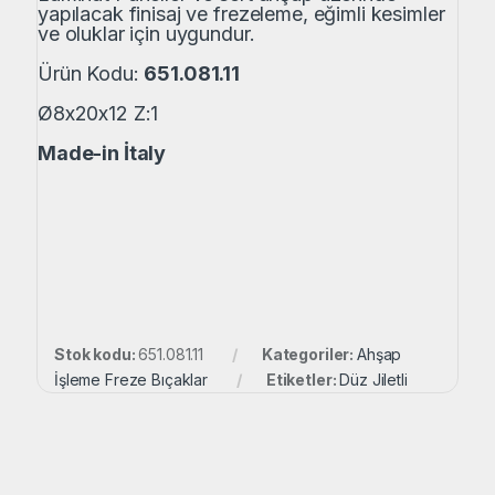
yapılacak finisaj ve frezeleme, eğimli kesimler
ve oluklar için uygundur.
Ürün Kodu:
651.081.11
Ø8x20x12 Z:1
Made-in İtaly
Stok kodu:
651.081.11
Kategoriler:
Ahşap
İşleme Freze Bıçaklar
Etiketler:
Düz Jiletli