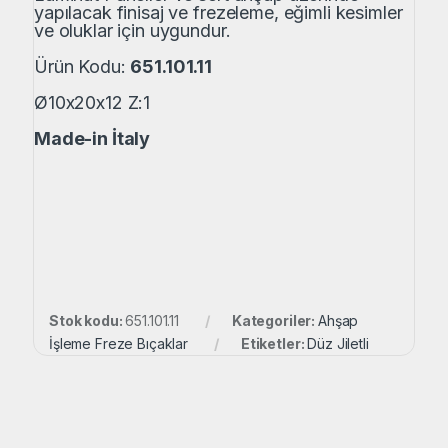
yapılacak finisaj ve frezeleme, eğimli kesimler
ve oluklar için uygundur.
Ürün Kodu:
651.101.11
Ø10x20x12 Z:1
Made-in İtaly
Stok kodu:
651.101.11
Kategoriler:
Ahşap
İşleme Freze Bıçaklar
Etiketler:
Düz Jiletli