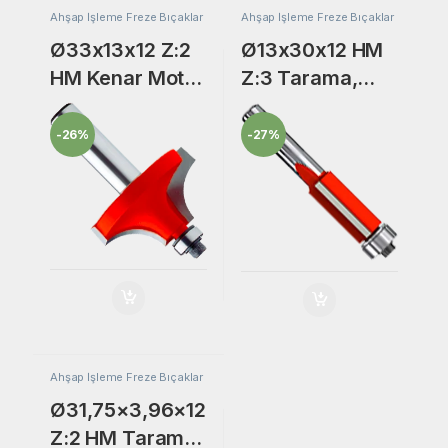
Ahşap İşleme Freze Bıçaklar
Ahşap İşleme Freze Bıçaklar
Ø33x13x12 Z:2
Ø13x30x12 HM
HM Kenar Motif
Z:3 Tarama,
Freze Bıçak
Lamba Yeri
Açma Rulmanlı
-
26%
-
27%
Freze Bıçak
Ahşap İşleme Freze Bıçaklar
Ø31,75×3,96×12
Z:2 HM Tarama,