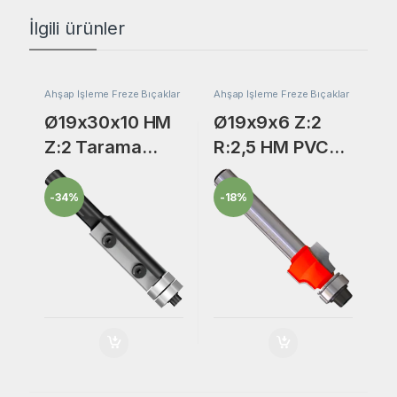
İlgili ürünler
Ahşap İşleme Freze Bıçaklar
Ahşap İşleme Freze Bıçaklar
Ø19x30x10 HM
Ø19x9x6 Z:2
Z:2 Tarama
R:2,5 HM PVC
Jiletli ve
Kenar
Rulmanlı Freze
Temizleme
-
34%
-
18%
Bıçak
Freze Bıçak