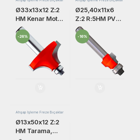
Ø33x13x12 Z:2
Ø25,40x11x6
HM Kenar Motif
Z:2 R:5HM PVC
Freze Bıçak
Kenar
Temizleme
-
26%
-
16%
Freze Bıçak
Ahşap İşleme Freze Bıçaklar
Ø13x50x12 Z:2
HM Tarama,
Lamba Yeri