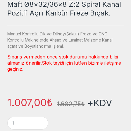
Maft Ø8×32/36×8 Z:2 Spiral Kanal
Pozitif Açılı Karbür Freze Bıçak.
Manuel Kontrollü Dik ve Düşey(Şakuli) Freze ve CNC
Kontrollü Makinelerde Ahşap ve Laminat Malzeme Kanal
açma ve Boyutlandırma İşlemi.
Sipariş vermeden önce stok durumu hakkında bilgi
almanız önerilir.
Stok teyidi için lütfen bizimle iletişime
geçiniz.
1.007,00
₺
+KDV
1.682,75
₺
Maft Ø8x32/36x8 Z:2 Spiral Kanal Pozitif Açılı Karbür Freze B