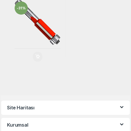
Açma Rulmanlı
-
31%
Freze Bıçak
Site Haritası
Kurumsal