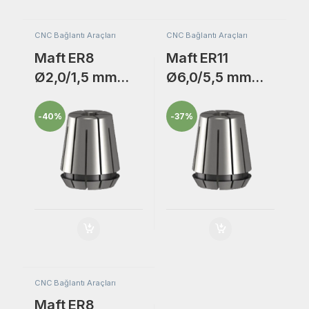
CNC Bağlantı Araçları
CNC Bağlantı Araçları
Maft ER8
Maft ER11
Ø2,0/1,5 mm
Ø6,0/5,5 mm
Freze Bıçak
Freze Bıçak
Bağlantı
Bağlantı
-
40%
-
37%
Adaptörü Collet
Adaptörü Collet
Pensi.
Pensi.
CNC Bağlantı Araçları
Maft ER8