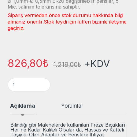
Ø 1,0mm-Ø 0,5mm ER20 değiştirilebilir pensler, 5
Mic. salınım toleransına sahiptir.
Sipariş vermeden önce stok durumu hakkında bilgi
almanız önerilir.
Stok teyidi için lütfen bizimle iletişime
geçiniz.
826,80
₺
+KDV
1.219,00
₺
Maft ER25 Ø3,0/2,5 mm Freze Bıçak Bağlantı Adaptörü Collet
Açıklama
Yorumlar
Bilindiği gibi Makinelerde kullanılan Freze Bıçakları
Her ne Kadar Kaliteli Olsalar da, Hassas ve Kaliteli
Taşıyıcı Olan Adaptör ve Penslere İhtiyaç