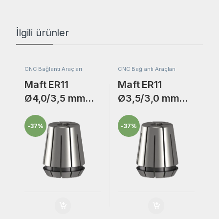
İlgili ürünler
CNC Bağlantı Araçları
CNC Bağlantı Araçları
Maft ER11
Maft ER11
Ø4,0/3,5 mm
Ø3,5/3,0 mm
Freze Bıçak
Freze Bıçak
Bağlantı
Bağlantı
-
37%
-
37%
Adaptörü Collet
Adaptörü Collet
Pensi.
Pensi.