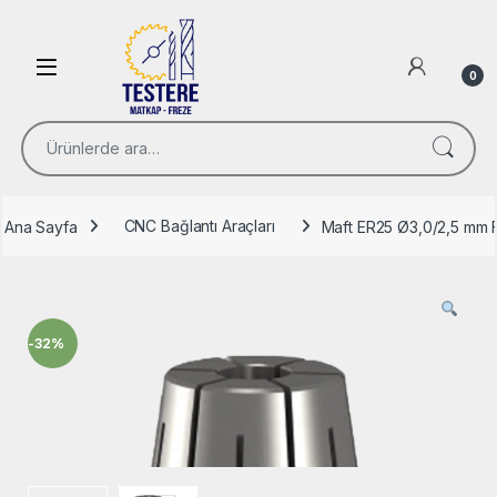
Skip to navigation
Skip to content
Open
0
Ara:
Ana Sayfa
CNC Bağlantı Araçları
Maft ER25 Ø3,0/2,5 mm F
-
32%