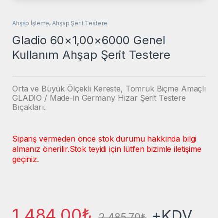
Ahşap İşleme
,
Ahşap Şerit Testere
Gladio 60×1,00×6000 Genel
Kullanım Ahşap Şerit Testere
Orta ve Büyük Ölçekli Kereste, Tomruk Biçme Amaçlı
GLADIO / Made-in Germany Hızar Şerit Testere
Bıçakları.
Sipariş vermeden önce stok durumu hakkında bilgi
almanız önerilir.
Stok teyidi için lütfen bizimle iletişime
geçiniz.
1.484,00
₺
+KDV
2.485,70
₺