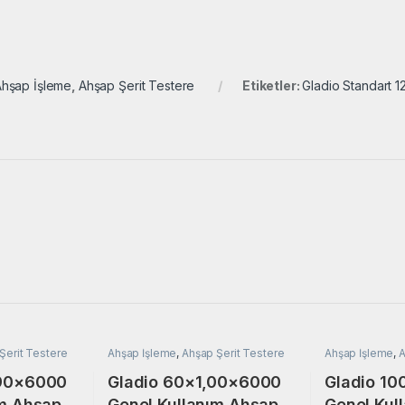
Ahşap İşleme
,
Ahşap Şerit Testere
Etiketler:
Gladio Standart 
Şerit Testere
Ahşap İşleme
,
Ahşap Şerit Testere
Ahşap İşleme
,
A
,90×6000
Gladio 60×1,00×6000
Gladio 1
ım Ahşap
Genel Kullanım Ahşap
Genel Kul