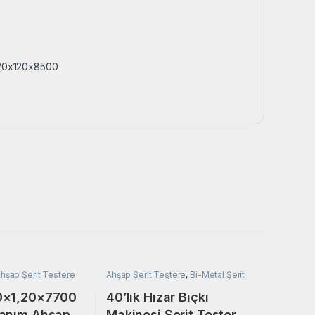
120x120x8500
hşap Şerit Testere
Ahşap Şerit Testere
,
Bi-Metal Şerit
Testere
,
Metal İşleme Araçları
00×1,20×7700
40’lık Hızar Bıçkı
lanım Ahşap
Makinesi Şerit Testere