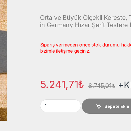
Orta ve Büyük Ölçekli Kereste
in Germany Hızar Şerit Testere B
Sipariş vermeden önce stok durumu hakkınd
bizimle iletişime geçiniz.
5.241,71
₺
+K
8.745,01
₺
Gladio 120x1,20x8500 Genel Kullanım Ahşap 
Sepete Ekle