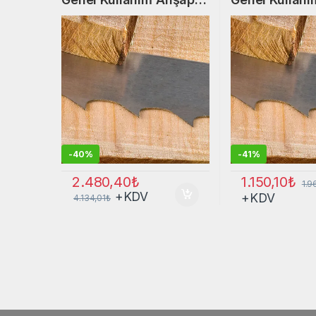
Şerit Testere
Şerit Testere
-
40%
-
41%
1.150,10
₺
2.480,40
₺
1.9
+KDV
+KDV
4.134,01
₺