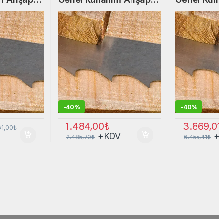
Şerit Testere
Şerit Test
-
40%
-
40%
1.484,00
₺
3.869,0
61,00
₺
+KDV
2.485,70
₺
6.455,41
₺