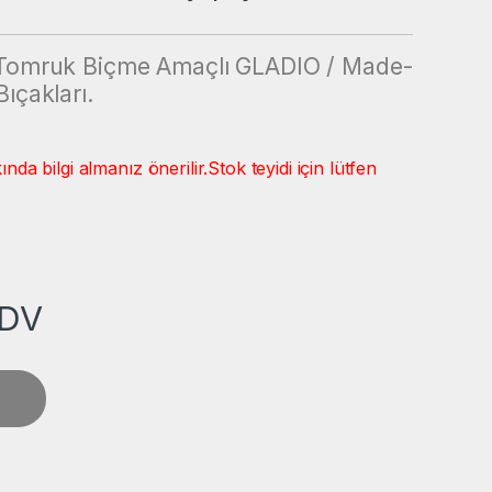
, Tomruk Biçme Amaçlı GLADIO / Made-
ıçakları.
a bilgi almanız önerilir.
Stok teyidi için lütfen
DV
Şerit Testere quantity