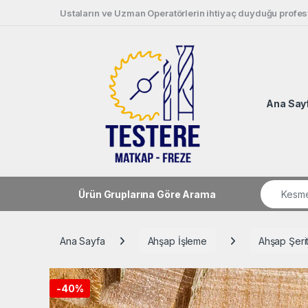
Skip to navigation
Skip to content
Ustaların ve Uzman Operatörlerin ihtiyaç duyduğu profesy
Ana Say
Search fo
Ürün Gruplarına Göre Arama
Ana Sayfa
Ahşap İşleme
Ahşap Şeri
-
40%