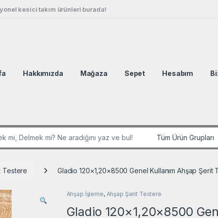
onel kesici takım ürünleri burada!
fa
Hakkımızda
Mağaza
Sepet
Hesabım
Bi
r:
t Testere
Gladio 120×1,20×8500 Genel Kullanım Ahşap Şerit 
Ahşap İşleme
,
Ahşap Şerit Testere
Gladio 120×1,20×8500 Gene