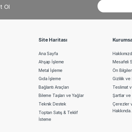
t Ol
Site Haritası
Kurumsa
Ana Sayfa
Hakkımız
Ahşap İşleme
Mesafeli 
Metal İşleme
Ön Bilgil
Gıda İşleme
Gizlilik ve
Bağlantı Araçları
Teslimat v
Bileme Taşları ve Yağlar
Şartlar ve
Teknik Destek
Çerezler v
Hakkında.
Toptan Satış & Teklif
İsteme