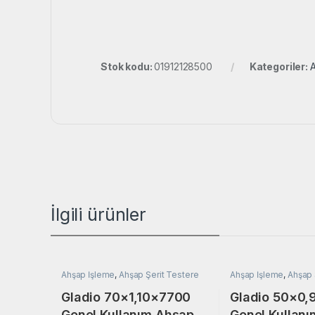
Stok kodu:
01912128500
Kategoriler:
İlgili ürünler
Ahşap İşleme
,
Ahşap Şerit Testere
Ahşap İşleme
,
Ahşap 
Gladio 70×1,10×7700
Gladio 50×0
Genel Kullanım Ahşap
Genel Kullan