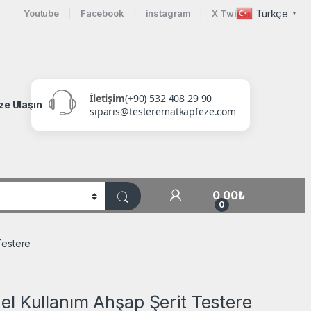
Türkçe
Youtube
Facebook
instagram
X Twitter
▼
İletişim
(+90) 532 408 29 90
ze Ulaşın
siparis@testerematkapfeze.com
My Account
0,00
₺
0
Testere
l Kullanım Ahşap Şerit Testere