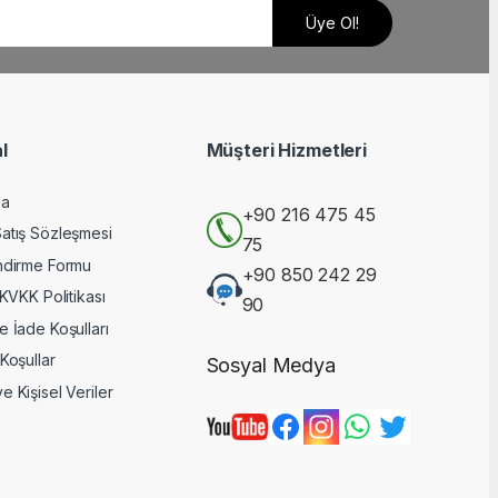
l
Müşteri Hizmetleri
da
+90 216 475 45
Satış Sözleşmesi
75
endirme Formu
+90 850 242 29
 KVKK Politikası
90
e İade Koşulları
 Koşullar
Sosyal Medya
e Kişisel Veriler