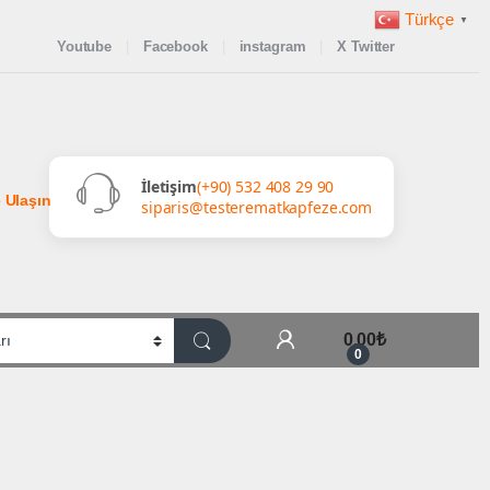
Türkçe
▼
Youtube
Facebook
instagram
X Twitter
İletişim
(+90) 532 408 29 90
 Ulaşın
siparis@testerematkapfeze.com
My Account
0,00
₺
0