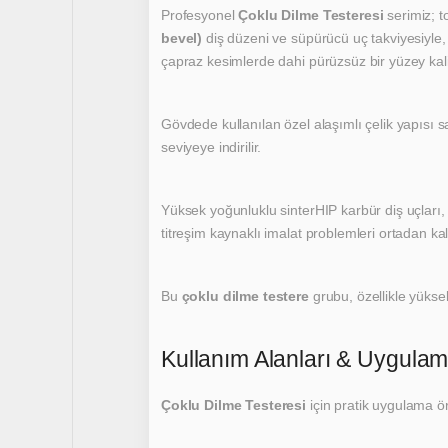
Profesyonel
Çoklu Dilme Testeresi
serimiz; t
bevel)
diş düzeni ve süpürücü uç takviyesiyle,
çapraz kesimlerde dahi pürüzsüz bir yüzey kali
Gövdede kullanılan özel alaşımlı çelik yapısı 
seviyeye indirilir.
Yüksek yoğunluklu sinterHIP karbür diş uçları
titreşim kaynaklı imalat problemleri ortadan k
Bu
çoklu dilme testere
grubu, özellikle yüksek 
Kullanım Alanları & Uygulam
Çoklu Dilme Testeresi
için pratik uygulama ör