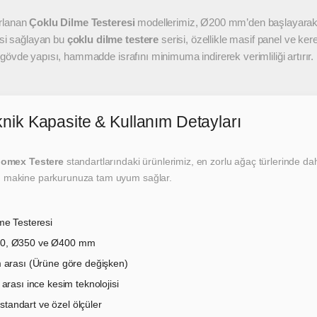
arlanan
Çoklu Dilme Testeresi
modellerimiz, Ø200 mm’den başlayarak
si sağlayan bu
çoklu dilme testere
serisi, özellikle masif panel ve kere
övde yapısı, hammadde israfını minimuma indirerek verimliliği artırır.
nik Kapasite & Kullanım Detayları
omex Testere
standartlarındaki ürünlerimiz, en zorlu ağaç türlerinde dah
, makine parkurunuza tam uyum sağlar.
me Testeresi
0, Ø350 ve Ø400 mm
 arası (Ürüne göre değişken)
rası ince kesim teknolojisi
andart ve özel ölçüler