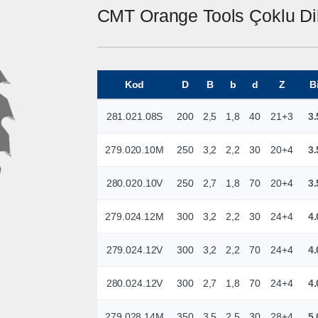
CMT Orange Tools Çoklu Di
Kod
D
B
b
d
Z
B
281.021.08S
200
2,5
1,8
40
21+3
3.
279.020.10M
250
3,2
2,2
30
20+4
3.
280.020.10V
250
2,7
1,8
70
20+4
3.
279.024.12M
300
3,2
2,2
30
24+4
4.
279.024.12V
300
3,2
2,2
70
24+4
4.
280.024.12V
300
2,7
1,8
70
24+4
4.
279.028.14M
350
3,5
2,5
30
28+4
5.