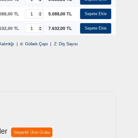
088,00 TL
5.088,00 TL
Sepete Ekle
632,00 TL
7.632,00 TL
Sepete Ekle
alınlığı | d: Göbek Çapı | Z: Diş Sayısı
ler
Varyantlı Ürün Grubu