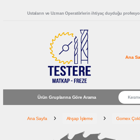
Skip to navigation
Skip to content
Ustaların ve Uzman Operatörlerin ihtiyaç duyduğu profesyon
Ana Sa
Search for
Ürün Gruplarına Göre Arama
Ana Sayfa
Ahşap İşleme
Gomex Çoklu