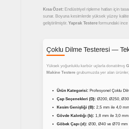
Kısa Özet:
Endüstriyel ripleme hatları için tas
sunar. Boyuna kesimlerde yüksek yüzey kalite
geliştirilmiştir.
Yaprak Testere
formundaki ince g
Çoklu Dilme Testeresi — Tek
Yüksek yoğunluklu karbür uçlarla donatılmış
G
Makine Testere
grubumuzda yer alan ürünler
Ürün Kategorisi:
Profesyonel Çoklu Dil
Çap Seçenekleri (D):
Ø200, Ø250, Ø30
Kesim Genişliği (B):
2,5 mm ile 4,0 mm
Gövde Kalınlığı (b):
1,8 mm ile 3,0 mm a
Göbek Çapı (d):
Ø30, Ø40 ve Ø70 mm st