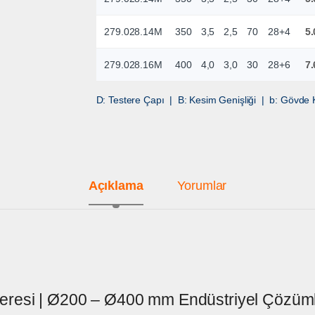
279.028.14M
350
3,5
2,5
70
28+4
5.
279.028.16M
400
4,0
3,0
30
28+6
7.
D: Testere Çapı | B: Kesim Genişliği | b: Gövde K
Açıklama
Yorumlar
teresi | Ø200 – Ø400 mm Endüstriyel Çözüm