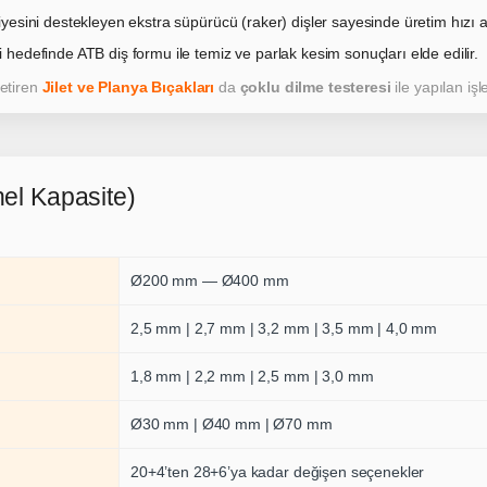
iyesini destekleyen ekstra süpürücü (raker) dişler sayesinde üretim hızı a
 hedefinde ATB diş formu ile temiz ve parlak kesim sonuçları elde edilir.
etiren
Jilet ve Planya Bıçakları
da
çoklu dilme testeresi
ile yapılan iş
el Kapasite)
Ø200 mm — Ø400 mm
2,5 mm | 2,7 mm | 3,2 mm | 3,5 mm | 4,0 mm
1,8 mm | 2,2 mm | 2,5 mm | 3,0 mm
Ø30 mm | Ø40 mm | Ø70 mm
20+4’ten 28+6’ya kadar değişen seçenekler