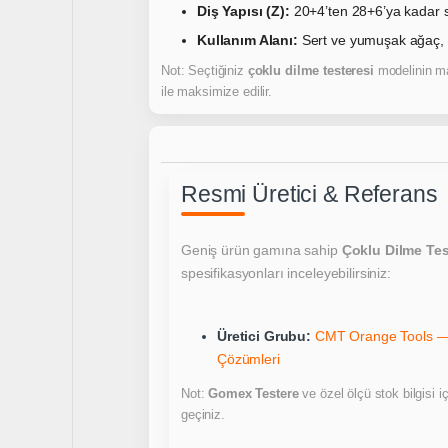
Diş Yapısı (Z):
20+4’ten 28+6’ya kadar sü
Kullanım Alanı:
Sert ve yumuşak ağaç, k
Not: Seçtiğiniz
çoklu dilme testeresi
modelinin ma
ile maksimize edilir.
Resmi Üretici & Referans
Geniş ürün gamına sahip
Çoklu Dilme Tes
spesifikasyonları inceleyebilirsiniz:
Üretici Grubu:
CMT Orange Tools — 
Çözümleri
Not:
Gomex Testere
ve özel ölçü stok bilgisi iç
geçiniz.