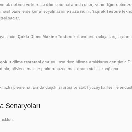
omruk ripleme ve kereste dilimleme hatlarında enerji verimliliğini optimiz
 masif panellerde kenar soyulmasını en aza indirir.
Yaprak Testere
teknol
tesi sağlar.
sayesinde,
Çoklu Dilme Makine Testere
kullanımında sıkça karşılaşılan 
,
çoklu dilme testeresi
ömrünü uzatırken bileme aralıklarını genişletir. 
aldırılır, böylece makine parkurunuzda maksimum stabilite sağlanır.
hızlı ripleme hatlarında düşük ısı artışı ve stabil yüzey kalitesi ile endüstr
a Senaryoları
nekleri: