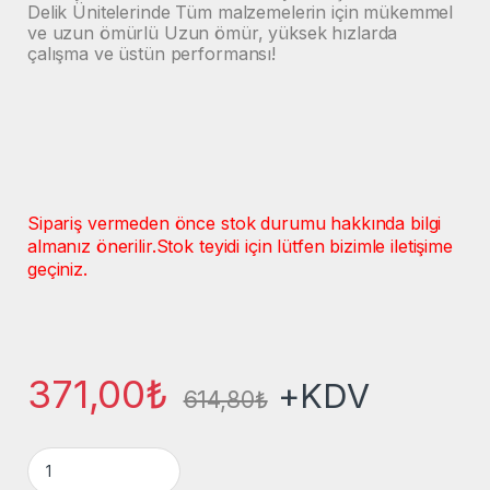
Delik Ünitelerinde Tüm malzemelerin için mükemmel
ve uzun ömürlü Uzun ömür, yüksek hızlarda
çalışma ve üstün performansı!
Sipariş vermeden önce stok durumu hakkında bilgi
almanız önerilir.
Stok teyidi için lütfen bizimle iletişime
geçiniz.
371,00
₺
+KDV
614,80
₺
Çoklu Delik Ø2,5x55 Sol Yön HM Solid Karbür Dubel Matkap U