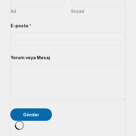
Ad
Soyad
Y
E-posta
*
o
r
u
m
*
*
Yorum veya Mesaj
Gönder