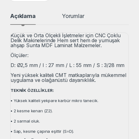
Açıklama
Yorumlar
Küçük ve Orta Ölçekli İşletmeler için CNC Çoklu
Delik Makinelerinde Hem sert hem de yumuşak
ahşap Sunta MDF Laminat Malzemeler.
Ölçüler:
D: Ø2,5 mm / I : 27 mm / L : 55 mm / S : 3/28 mm
Yeni yüksek kaliteli CMT matkaplarıyla mükemmel
uygulama ve olağanüstü dayanıklılık.
TEKNİK ÖZELLİKLER:
•
Yüksek kaliteli yekpare karbür mikro tanecik.
•
2 kesme kenarı (Z2).
•
2 sarmal oluk.
•
Sap, kesme çapına eşittir (S=D).