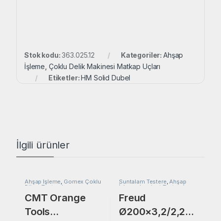
Stok kodu:
363.025.12
Kategoriler:
Ahşap
İşleme
,
Çoklu Delik Makinesi Matkap Uçları
Etiketler:
HM Solid Dubel
İlgili ürünler
Ahşap İşleme
,
Gomex Çoklu
Suntalam Testere
,
Ahşap
Dilme Testereler
İşleme
,
Laminat Testereler
,
MDF Lam Testere
CMT Orange
Freud
Tools
Ø200×3,2/2,2×