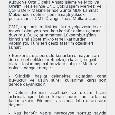
Küçük ve Orta Ölçekli Ahşap işleme ve Mobilya
Üretim Tesislerinde CNC Çoklu İşlem Merkezi ve
Çoklu Delik Makinelerinde Sunta MDF Laminat
Malzemeleri delme işlemi amaçlı yüksek
performanslı CMT Orange Tools Matkap Ucu.
CMT, kapsamlı endüstriyel ürün yelpazesinde artık
mevcut olan yeni seri katı karbür delme uçlarını
duyurdu. Bu uçlar tamamen Lüksemburg’dan
birinci sınıf süper mikro taneli karbürden
yapılmıştır. Tüm seri çeşitli tasarım özellikleri
sunar:
•
Benzersiz uç, pürüzlü kenarları olmayan son
derece net delikler üretmek için kavisli, negatif
olarak taşlanmış mahmuzlara sahiptir. Merkez
noktası dengelenmiştir.
•
Silindirik başlığı geleneksel uçlardan daha
büyüktür ve uzun süreli kullanıma karşı son
derece dayanıklıdır.
•
Delme direncini azaltmak ve üretim hızını
artırmak için dalma kenarı ucun tam ortasına
kadar uzanır. Bilemeler arasında daha uzun süre
dayanır.
•
Katı karbür yapısı neredeyse sonsuz sayıda