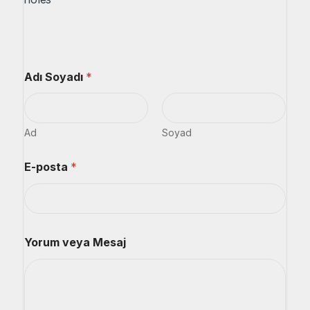
Adı Soyadı
*
Ad
Soyad
S
E-posta
*
o
y
a
d
ı
Y
Yorum veya Mesaj
o
r
u
m
Y