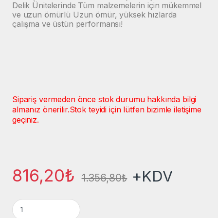
Delik Ünitelerinde Tüm malzemelerin için mükemmel
ve uzun ömürlü Uzun ömür, yüksek hızlarda
çalışma ve üstün performansı!
Sipariş vermeden önce stok durumu hakkında bilgi
almanız önerilir.
Stok teyidi için lütfen bizimle iletişime
geçiniz.
816,20
₺
+KDV
1.356,80
₺
Çoklu Delik Ø6x35/26x70 Sol Yön HM Solid Karbür Sivri Matk