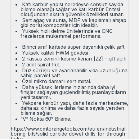
Katı karbür yapısı neredeyse sonsuz sayıda
bileme olanağı sağlar ve katı karbür ünitesi
olduğundan ekstra güvenlik özellikleri sunar.
Sert ağaç ve sunta, MDF ve kaplamalı ahşap
gibi zorlu kompozitler için idealdir.
Yüksek hızlı delme ünitelerinde ve CNC
frezelerde mükemmel performans.
Birinci sınıf kalitede süper dayanıklı çelik şaft
Yüksek kaliteli HWM gövdesi
2 hassas zeminli kesme kenarı [Z2] – çift açılı
2 adet spiral flüt.
Düz sürüşlü ve ayarlanabilir vida uzunluğuna
sahip paralel şaft.
Özel mikro damarlı sert metal.
Daha yüksek ilerleme hızlarında daha iyi
finişler sağlayan güçlendirilmiş puanlayıcıların
yeni tasarımı.
Yekpare karbür yapı, daha fazla merkezleme,
daha az kırılma ve daha fazla sayıda yeniden
bileme sağlar.
“V” Nokta 60° Bileme.
https://www.cmtorangetools.com/eu-en/industrial-
boring-bits/solid-carbide-dowel-drills-for-through-
holes