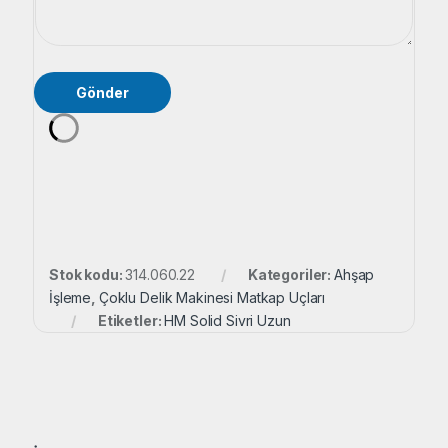
o
r
u
m
Gönder
Stok kodu:
314.060.22
Kategoriler:
Ahşap
İşleme
,
Çoklu Delik Makinesi Matkap Uçları
Etiketler:
HM Solid Sivri Uzun