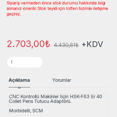
Sipariş vermeden önce stok durumu hakkında bilgi
almanız önerilir.
Stok teyidi için lütfen bizimle iletişime
geçiniz.
2.703,00
₺
+KDV
4.430,81
₺
CMT Orange Tools ISO30 ER32 Tutucu Adaptör quantity
Açıklama
Yorumlar
CNC Kontrollü Makinler İiçin HSK-F63 Er 40
Collet Pens Tutucu Adaptörü.
Morbidelli, SCM