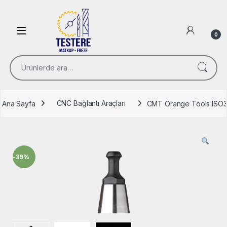
Skip to navigation
Skip to content
Open
0
Ara:
Ana Sayfa
CNC Bağlantı Araçları
CMT Orange Tools ISO3
-
39%