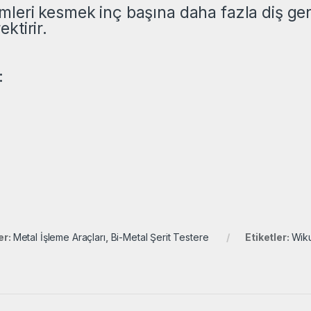
mleri kesmek inç başına daha fazla diş gere
ktirir.
:
er:
Metal İşleme Araçları
,
Bi-Metal Şerit Testere
Etiketler:
Wiku