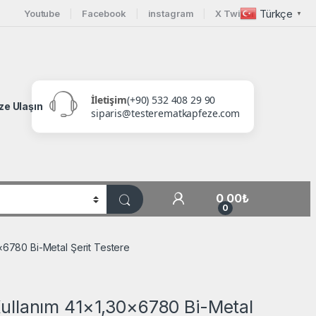
Türkçe
Youtube
Facebook
instagram
X Twitter
▼
İletişim
(+90) 532 408 29 90
ze Ulaşın
siparis@testerematkapfeze.com
My Account
0,00
₺
0
×6780 Bi-Metal Şerit Testere
ullanım 41×1,30×6780 Bi-Metal