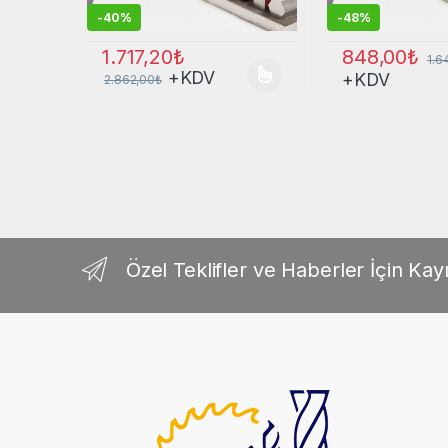
-
40%
-
48%
848,00
₺
1.717,20
₺
1.6
+KDV
+KDV
2.862,00
₺
Bu ürünün birden fazla varyasyonu var. Seçenekler ürü
Bu ürünün birden
Özel Teklifler ve Haberler İçin Kayı