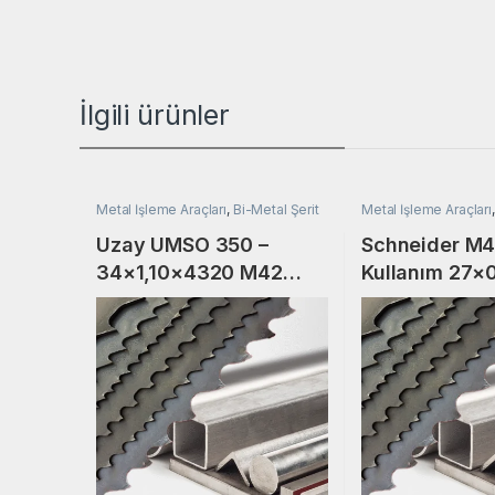
İlgili ürünler
Metal İşleme Araçları
,
Bi-Metal Şerit
Metal İşleme Araçları
Testere
Testere
Uzay UMSO 350 –
Schneider M4
34×1,10×4320 M42
Kullanım 27×
Prosharp Bi-Metal Şerit
Bi-Metal Şeri
Testere