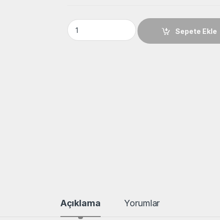
Wikus Primar M42 Genel Kullanım 41x1,30x67
Sepete Ekle
Açıklama
Yorumlar