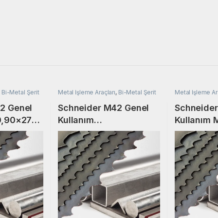
,
Bi-Metal Şerit
Metal İşleme Araçları
,
Bi-Metal Şerit
Metal İşleme Ar
Testere
Testere
2 Genel
Schneider M42 Genel
Schneider
0,90×2730
Kullanım
Kullanım 
t Testere
27×0,90×3400 Bi-
34×1,10×4
Metal Şerit Testere
Şerit Test