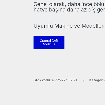
Genel olarak, daha ince bölü
hatve başına daha az diş gere
Uyumlu Makine ve Modelleri
Cuteral CAB
550PLC
Stok kodu:
WPRM27416780
Kategoril