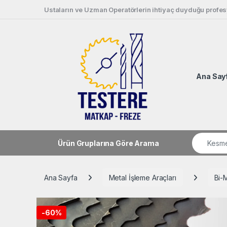
Skip to navigation
Skip to content
Ustaların ve Uzman Operatörlerin ihtiyaç duyduğu profesy
Ana Say
Search fo
Ürün Gruplarına Göre Arama
Ana Sayfa
Metal İşleme Araçları
Bi-
-
60%