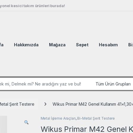
onel kesici takım ürünleri burada!
fa
Hakkımızda
Mağaza
Sepet
Hesabım
Bi
r:
Metal Şerit Testere
Wikus Primar M42 Genel Kullanım 41×1,30
Metal İşleme Araçları
,
Bi-Metal Şerit Testere
Wikus Primar M42 Genel K