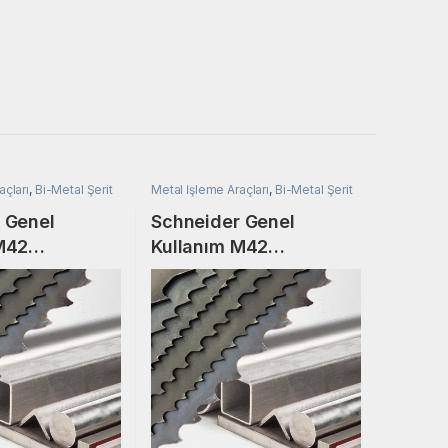
açları
,
Bi-Metal Şerit
Metal İşleme Araçları
,
Bi-Metal Şerit
Testere
 Genel
Schneider Genel
M42
Kullanım M42
900 Bi-Metal
34×1,10×4380 Bi-Metal
ere
Şerit Testere