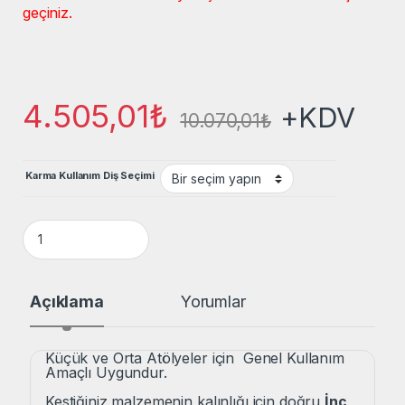
geçiniz.
4.505,01
₺
+KDV
10.070,01
₺
Karma Kullanım Diş Seçimi
Wikus Primar M42 Genel Kullanım 41x1,30x5780 Bi-Metal Şer
Açıklama
Yorumlar
Küçük ve Orta Atölyeler için Genel Kullanım
Amaçlı Uygundur.
Kestiğiniz malzemenin kalınlığı için doğru
İnç