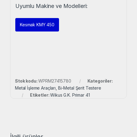
Uyumlu Makine ve Modelleri:
Kesmak KMY 450
Stok kodu:
WPRM27415780
Kategoriler:
Metal İşleme Araçları
,
Bi-Metal Şerit Testere
Etiketler:
Wikus G.K. Primar 41
İlgili ürünler