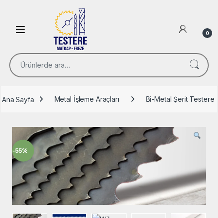
Skip to navigation
Skip to content
Open
0
Ara:
Ana Sayfa
Metal İşleme Araçları
Bi-Metal Şerit Testere
-
55%