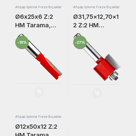
Ahşap İşleme Freze Bıçaklar
Ahşap İşleme Freze Bıçaklar
Ø6x25x6 Z:2
Ø31,75×12,70×1
HM Tarama,
2 Z:2 HM
Kanal, Lamba
Tarama, Lamba
Yeri Açma Freze
Yeri Açma Freze
-
19%
-
27%
Bıçak
Bıçak
Ahşap İşleme Freze Bıçaklar
Ø12x50x12 Z:2
HM Tarama,