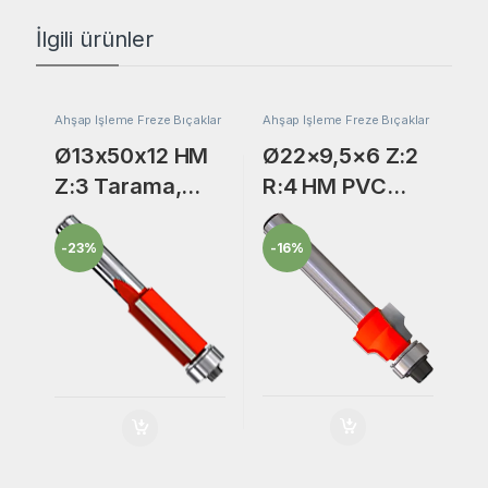
İlgili ürünler
Ahşap İşleme Freze Bıçaklar
Ahşap İşleme Freze Bıçaklar
Ø13x50x12 HM
Ø22×9,5×6 Z:2
Z:3 Tarama,
R:4 HM PVC
Lamba Yeri
Kenar
Açma Freze
Temizleme
-
23%
-
16%
Bıçak
Freze Bıçak