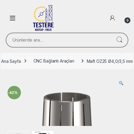
Skip to navigation
Skip to content
Open
0
Ara:
Ana Sayfa
CNC Bağlantı Araçları
Maft OZ25 Ø4,0/3,5 mm F
-
42%