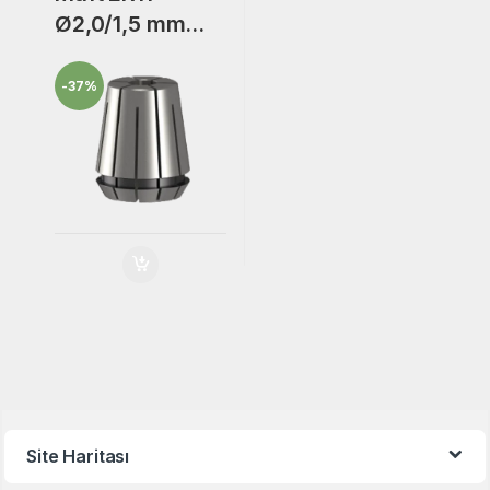
Ø2,0/1,5 mm
Freze Bıçak
Bağlantı
-
37%
Adaptörü Collet
Pensi.
Site Haritası