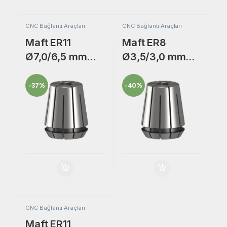
CNC Bağlantı Araçları
CNC Bağlantı Araçları
Maft ER11
Maft ER8
Ø7,0/6,5 mm
Ø3,5/3,0 mm
Freze Bıçak
Freze Bıçak
Bağlantı
Bağlantı
-
37%
-
40%
Adaptörü Collet
Adaptörü Collet
Pensi.
Pensi.
CNC Bağlantı Araçları
Maft ER11