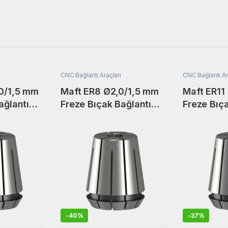
CNC Bağlantı Araçları
CNC Bağlantı Ar
,0/1,5 mm
Maft ER8 Ø2,0/1,5 mm
Maft ER11
ağlantı
Freze Bıçak Bağlantı
Freze Bıç
et Pensi.
Adaptörü Collet Pensi.
Adaptörü C
-
40%
-
37%