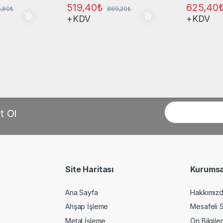
519,40
₺
625,40
,80
₺
869,20
₺
+KDV
+KDV
t Ol
Site Haritası
Kurumsa
Ana Sayfa
Hakkımız
Ahşap İşleme
Mesafeli 
Metal İşleme
Ön Bilgil