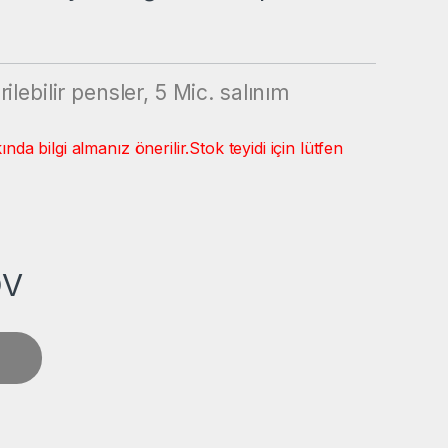
ebilir pensler, 5 Mic. salınım
a bilgi almanız önerilir.
Stok teyidi için lütfen
DV
 Adaptörü Collet Pens. quantity