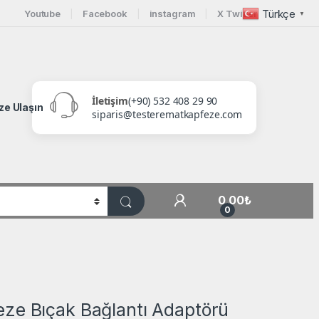
Türkçe
Youtube
Facebook
instagram
X Twitter
▼
İletişim
(+90) 532 408 29 90
ze Ulaşın
siparis@testerematkapfeze.com
My Account
0,00
₺
0
ze Bıçak Bağlantı Adaptörü