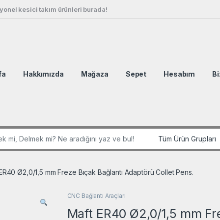
onel kesici takım ürünleri burada!
fa
Hakkımızda
Mağaza
Sepet
Hesabım
Bi
r:
ER40 Ø2,0/1,5 mm Freze Bıçak Bağlantı Adaptörü Collet Pens.
CNC Bağlantı Araçları
Maft ER40 Ø2,0/1,5 mm Fre