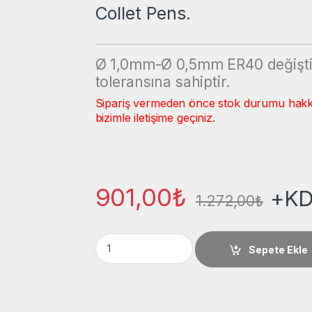
Collet Pens.
Ø 1,0mm-Ø 0,5mm ER40 değiştiril
toleransına sahiptir.
Sipariş vermeden önce stok durumu hakkınd
bizimle iletişime geçiniz.
901,00
₺
+K
1.272,00
₺
Maft ER40 Ø2,0/1,5 mm Freze Bıçak Bağlantı
Sepete Ekle