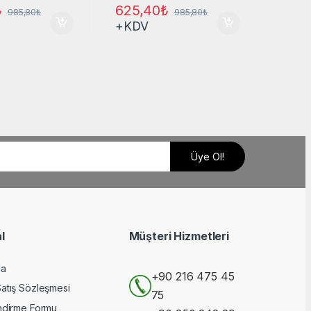
₺
625,40
₺
985,80
₺
985,80
₺
+KDV
l
Müşteri Hizmetleri
da
+90 216 475 45
Satış Sözleşmesi
75
endirme Formu