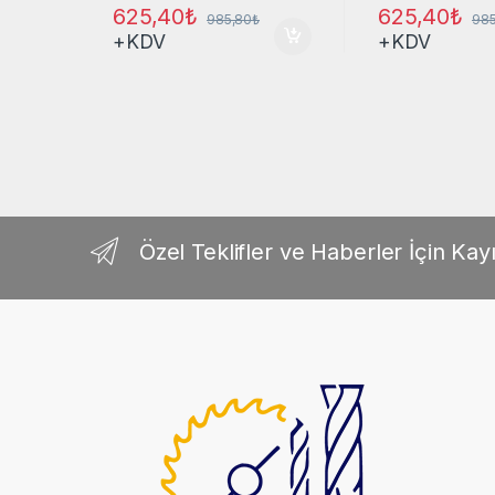
625,40
₺
625,40
₺
985,80
₺
985
+KDV
+KDV
Özel Teklifler ve Haberler İçin Kayı