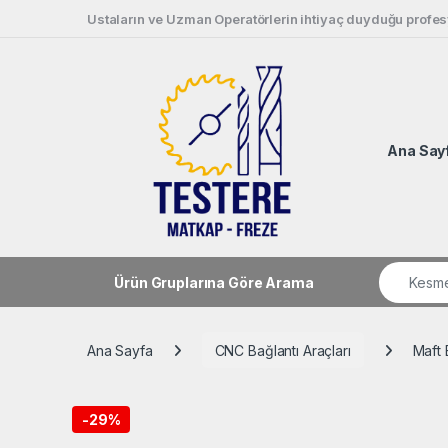
Skip to navigation
Skip to content
Ustaların ve Uzman Operatörlerin ihtiyaç duyduğu profesy
Ana Say
Search fo
Ürün Gruplarına Göre Arama
Ana Sayfa
CNC Bağlantı Araçları
Maft 
-
29%