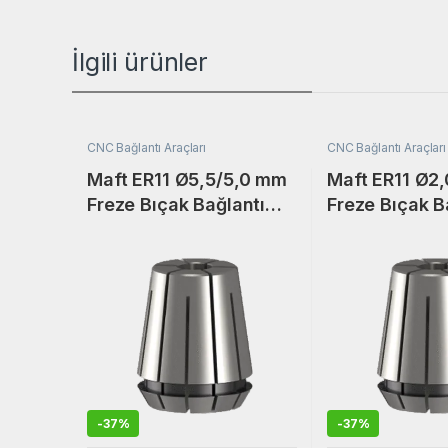
İlgili ürünler
CNC Bağlantı Araçları
CNC Bağlantı Araçları
Maft ER11 Ø5,5/5,0 mm
Maft ER11 Ø2
Freze Bıçak Bağlantı
Freze Bıçak B
Adaptörü Collet Pensi.
Adaptörü Coll
-
37%
-
37%