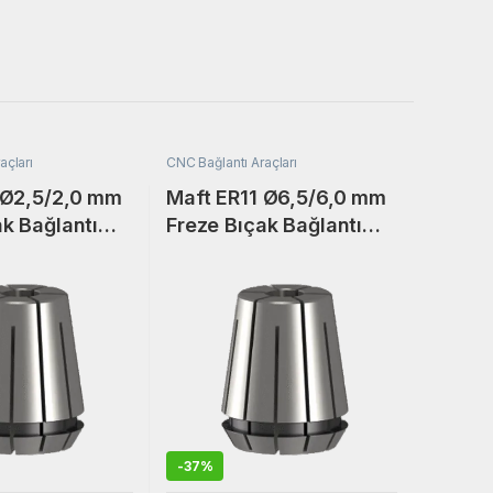
açları
CNC Bağlantı Araçları
 Ø2,5/2,0 mm
Maft ER11 Ø6,5/6,0 mm
ak Bağlantı
Freze Bıçak Bağlantı
ollet Pensi.
Adaptörü Collet Pensi.
-
37%