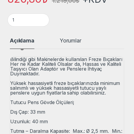
1.219,00
₺
Maft ER32 Ø2,5/2,0 mm Freze Bıçak Bağlantı Adaptörü Collet
Açıklama
Yorumlar
Bilindiği gibi Makinelerde kullanılan Freze Bıçakları
Her ne Kadar Kaliteli Olsalar da, Hassas ve Kaliteli
Taşıyıcı Olan Adaptör ve Penslere İhtiyaç
Duymaktadır.
Yüksek hassasiyetli freze bıçaklarınızda minimum
salınımlı ve yüksek hassasiyetli tutucu yaylı
penslere uygun fiyatlarla sahip olabilirsiniz.
Tutucu Pens Gövde Ölçüleri;
Dış Çap: 33 mm
Uzunluk: 40 mm
Tutma – Daralma Kapasite: Max.: Ø 2,5 mm. Min.: