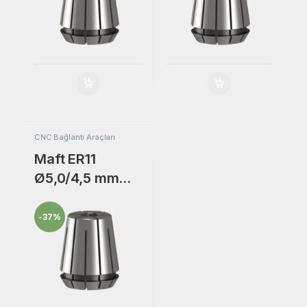
Pensi.
Pensi.
CNC Bağlantı Araçları
Maft ER11
Ø5,0/4,5 mm
Freze Bıçak
Bağlantı
-
37%
Adaptörü Collet
Pensi.