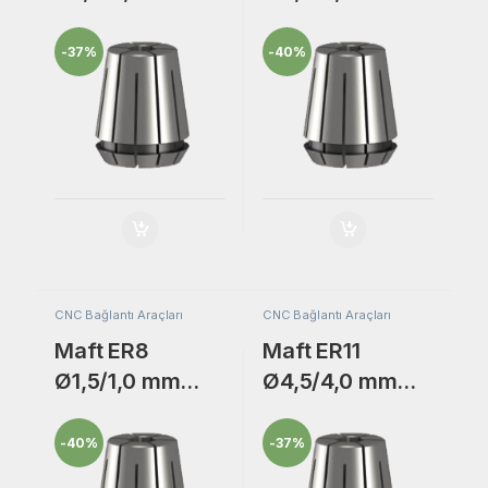
Freze Bıçak
Freze Bıçak
Bağlantı
Bağlantı
-
37%
-
40%
Adaptörü Collet
Adaptörü Collet
Pensi.
Pensi.
CNC Bağlantı Araçları
CNC Bağlantı Araçları
Maft ER8
Maft ER11
Ø1,5/1,0 mm
Ø4,5/4,0 mm
Freze Bıçak
Freze Bıçak
Bağlantı
Bağlantı
-
40%
-
37%
Adaptörü Collet
Adaptörü Collet