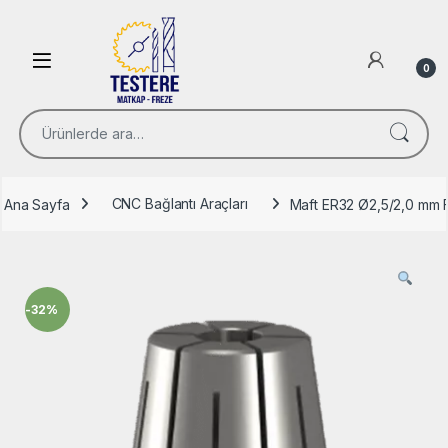
Skip to navigation
Skip to content
Open
0
Ara:
Ana Sayfa
CNC Bağlantı Araçları
Maft ER32 Ø2,5/2,0 mm F
-
32%