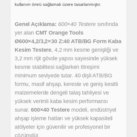
kullanım ömrü sağlamak üzere tasarlanmıştır.
Genel Açıklama:
600×40 Testere
sınıfında
yer alan
CMT Orange Tools
Ø600×4,2/3,2×30 Z:40 ATB/BG Form Kaba
Kesim Testere
,
4,2 mm kesme genişliği ve
3,2 mm rijit gövde yapısı sayesinde
yüksek
kesme stabilitesi sağlarken titreşimi
minimum seviyede tutar.
40 dişli ATB/BG
formu, masif ahşap, kereste ve geniş kesitli
malzemelerde
dengeli talaş tahliyesi ve
yüksek verimli kaba kesim performansı
sunar.
600×40 Testere
modeli,
endüstriyel
ahşap işleme hatları ve yüksek kapasiteli
atölyeler için
güvenilir ve profesyonel bir
çözümdür.