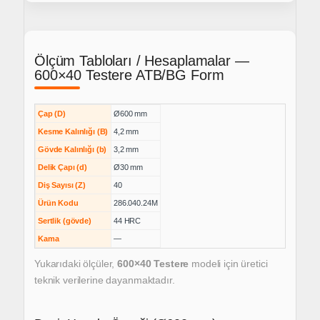
Ölçüm Tabloları / Hesaplamalar —
600×40 Testere ATB/BG Form
Çap (D)
Ø600 mm
Kesme Kalınlığı (B)
4,2 mm
Gövde Kalınlığı (b)
3,2 mm
Delik Çapı (d)
Ø30 mm
Diş Sayısı (Z)
40
Ürün Kodu
286.040.24M
Sertlik (gövde)
44 HRC
Kama
—
Yukarıdaki ölçüler,
600×40 Testere
modeli için üretici
teknik verilerine dayanmaktadır.