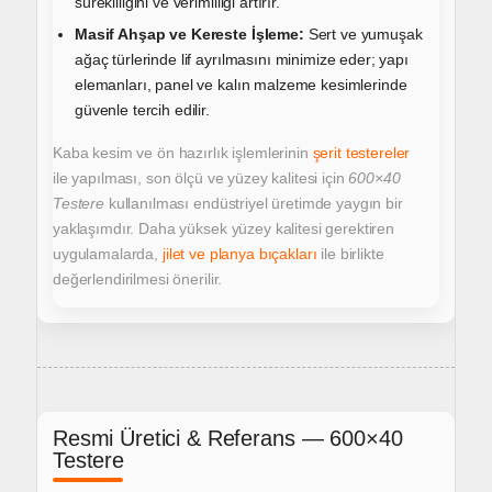
sürekliliğini ve verimliliği artırır.
Masif Ahşap ve Kereste İşleme:
Sert ve yumuşak
ağaç türlerinde lif ayrılmasını minimize eder;
yapı
elemanları, panel ve kalın malzeme kesimlerinde
güvenle tercih edilir.
Kaba kesim ve ön hazırlık işlemlerinin
şerit testereler
ile yapılması, son ölçü ve yüzey kalitesi için
600×40
Testere
kullanılması
endüstriyel üretimde yaygın bir
yaklaşımdır.
Daha yüksek yüzey kalitesi gerektiren
uygulamalarda,
jilet ve planya bıçakları
ile birlikte
değerlendirilmesi önerilir.
Resmi Üretici & Referans — 600×40
Testere