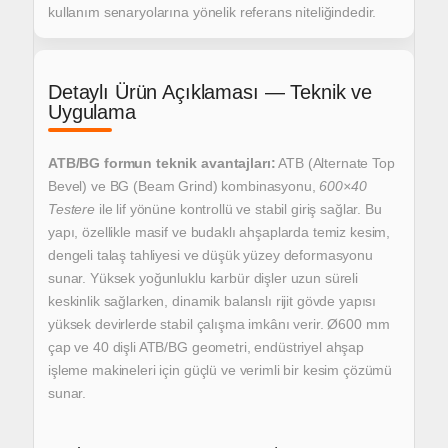
kullanım senaryolarına yönelik referans niteliğindedir.
Detaylı Ürün Açıklaması — Teknik ve
Uygulama
ATB/BG formun teknik avantajları:
ATB (Alternate Top
Bevel) ve BG (Beam Grind) kombinasyonu,
600×40
Testere
ile lif yönüne kontrollü ve stabil giriş sağlar.
Bu
yapı, özellikle masif ve budaklı ahşaplarda temiz kesim,
dengeli talaş tahliyesi ve düşük yüzey deformasyonu
sunar.
Yüksek yoğunluklu karbür dişler uzun süreli
keskinlik sağlarken,
dinamik balanslı rijit gövde yapısı
yüksek devirlerde stabil çalışma imkânı verir.
Ø600 mm
çap ve 40 dişli ATB/BG geometri,
endüstriyel ahşap
işleme makineleri için güçlü ve verimli bir kesim çözümü
sunar.