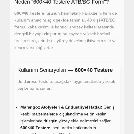
Neden “600×40 Testere ATB/BG Form”?
600×40 Testere
,
ürünün hem teknik karakterini hem de
kullanım amacını açık şekilde tanımlar.
40 dişli ATB/BG
formu,
kaba kesim ile kontrollü yüzey kalitesi arasında
dengeli bir yapı oluşturur;
bu sayede yüksek hacimli
üretim süreçlerinde
ek yüzey düzeltme ihtiyacı azalır
ve
kesim verimliliği artar.
Kullanım Senaryoları —
600×40 Testere
Bu dairesel testere, aşağıdaki uygulamalarda yüksek
performans sunar:
Marangoz Atölyeleri & Endüstriyel Hatlar:
Geniş
kesitli malzemelerde ölçülendirme ve ön kesim
işlemlerinde
düzgün yüzey elde edilmesini sağlar.
600×40 Testere
,
seri üretim hatlarında iş