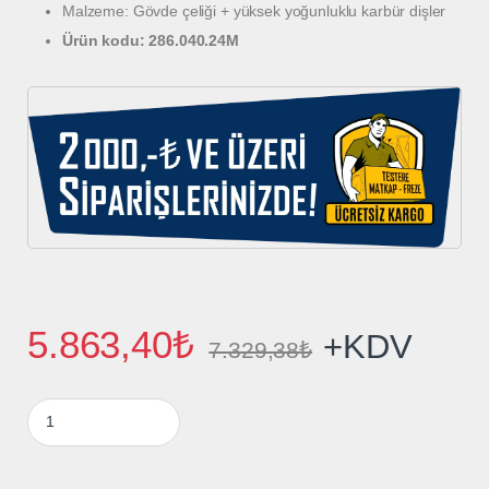
Malzeme: Gövde çeliği + yüksek yoğunluklu karbür dişler
Ürün kodu: 286.040.24M
5.863,40
₺
+KDV
7.329,38
₺
CMT Orange Tools Ø600×4,2/3,2×30 Z:40 ATB/BG Ahşap Testere