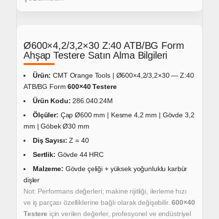
Ø600×4,2/3,2×30 Z:40 ATB/BG Form
Ahşap Testere Satın Alma Bilgileri
Ürün:
CMT Orange Tools | Ø600×4,2/3,2×30 — Z:40
ATB/BG Form
600×40 Testere
Ürün Kodu:
286.040.24M
Ölçüler:
Çap Ø600 mm | Kesme 4,2 mm | Gövde 3,2
mm | Göbek Ø30 mm
Diş Sayısı:
Z = 40
Sertlik:
Gövde 44 HRC
Malzeme:
Gövde çeliği + yüksek yoğunluklu karbür
dişler
Not: Performans değerleri; makine rijitliği, ilerleme hızı
ve iş parçası özelliklerine bağlı olarak değişebilir.
600×40
Testere
için verilen değerler,
profesyonel ve endüstriyel