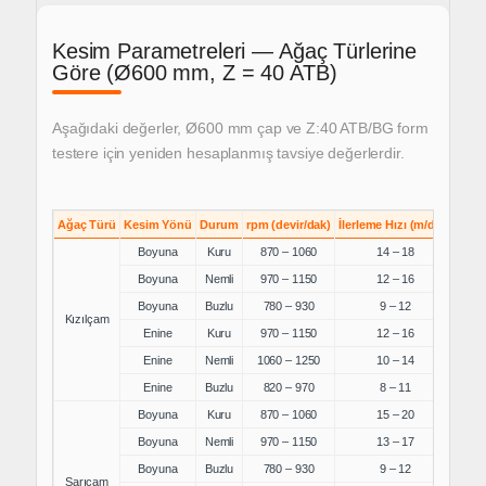
Kesim Parametreleri — Ağaç Türlerine
Göre (Ø600 mm, Z = 40 ATB)
Aşağıdaki değerler, Ø600 mm çap ve Z:40 ATB/BG form
testere için
yeniden hesaplanmış tavsiye değerlerdir.
Ağaç Türü
Kesim Yönü
Durum
rpm (devir/dak)
İlerleme Hızı (m/dak)
Boyuna
Kuru
870 – 1060
14 – 18
Boyuna
Nemli
970 – 1150
12 – 16
Boyuna
Buzlu
780 – 930
9 – 12
Kızılçam
Enine
Kuru
970 – 1150
12 – 16
Enine
Nemli
1060 – 1250
10 – 14
Enine
Buzlu
820 – 970
8 – 11
Boyuna
Kuru
870 – 1060
15 – 20
Boyuna
Nemli
970 – 1150
13 – 17
Boyuna
Buzlu
780 – 930
9 – 12
Sarıçam