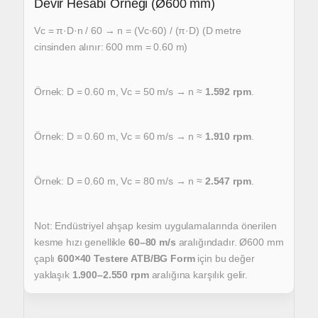
Devir Hesabı Örneği (Ø600 mm)
Vc = π·D·n / 60 → n = (Vc·60) / (π·D)
(D metre
cinsinden alınır: 600 mm = 0.60 m)
Örnek: D = 0.60 m, Vc = 50 m/s → n ≈
1.592 rpm
.
Örnek: D = 0.60 m, Vc = 60 m/s → n ≈
1.910 rpm
.
Örnek: D = 0.60 m, Vc = 80 m/s → n ≈
2.547 rpm
.
Not: Endüstriyel ahşap kesim uygulamalarında önerilen
kesme hızı
genellikle
60–80 m/s
aralığındadır.
Ø600 mm
çaplı
600×40 Testere ATB/BG Form
için
bu değer
yaklaşık
1.900–2.550 rpm
aralığına karşılık gelir.