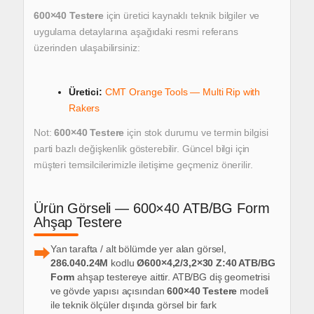
600×40 Testere
için
üretici kaynaklı teknik bilgiler ve
uygulama detaylarına
aşağıdaki resmi referans
üzerinden ulaşabilirsiniz:
Üretici:
CMT Orange Tools — Multi Rip with
Rakers
Not:
600×40 Testere
için
stok durumu ve termin bilgisi
parti bazlı değişkenlik gösterebilir.
Güncel bilgi için
müşteri temsilcilerimizle iletişime geçmeniz önerilir.
Ürün Görseli — 600×40 ATB/BG Form
Ahşap Testere
Yan tarafta / alt bölümde yer alan görsel,
⮕
286.040.24M
kodlu
Ø600×4,2/3,2×30 Z:40 ATB/BG
Form
ahşap testereye aittir.
ATB/BG diş geometrisi
ve gövde yapısı açısından
600×40 Testere
modeli
ile
teknik ölçüler dışında görsel bir fark