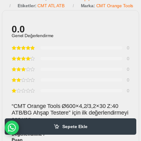
Etiketler:
CMT ATL ATB
Marka:
CMT Orange Tools
0.0
Genel Değerlendirme
0
0
0
0
0
“CMT Orange Tools Ø600×4,2/3,2×30 Z:40
ATB/BG Ahşap Testere” için ilk değerlendirmeyi
sen yap
Sepete Ekle
Değerlendirme /
Puan