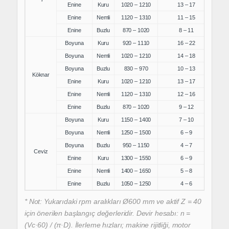
Enine
Kuru
1020 – 1210
13 – 17
Enine
Nemli
1120 – 1310
11 – 15
Enine
Buzlu
870 – 1020
8 – 11
Boyuna
Kuru
920 – 1110
16 – 22
Boyuna
Nemli
1020 – 1210
14 – 18
Boyuna
Buzlu
830 – 970
10 – 13
Köknar
Enine
Kuru
1020 – 1210
13 – 17
Enine
Nemli
1120 – 1310
12 – 16
Enine
Buzlu
870 – 1020
9 – 12
Boyuna
Kuru
1150 – 1400
7 – 10
Boyuna
Nemli
1250 – 1500
6 – 9
Boyuna
Buzlu
950 – 1150
4 – 7
Ceviz
Enine
Kuru
1300 – 1550
6 – 9
Enine
Nemli
1400 – 1650
5 – 8
Enine
Buzlu
1050 – 1250
4 – 6
* Not: Yukarıdaki rpm aralıkları Ø600 mm ve aktif Z = 40
için önerilen
başlangıç değerleridir.
Devir hesabı: n =
(Vc·60) / (π·D).
İlerleme hızları; makine rijitliği, motor