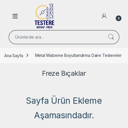
Skip to navigation
Skip to content
Open
0
Ara:
Ana Sayfa
Metal Malzeme Boyutlandırma Daire Testereler
Freze Bıçaklar
Sayfa Ürün Ekleme
Aşamasındadır.