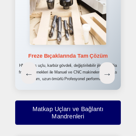
Freze Bıçaklarında Tam Çözüm
HM elmas uçlu, karbür gövdeli, değiştirilebilir jiletli ve Dia
←
→
freze seçenekleri ile Manuel ve CNC makinelerde hassas
kesim, uzun ömürlü
Profesyonel performans!
Matkap Uçları ve Bağlantı
Mandrenleri