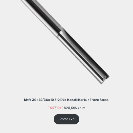
Maft Ø9×32/36×10 Z:2 Düz Kanallı Karbür Freze Bıçak.
1.097,10
₺
1.828,50
₺
+KDV
Sepete Ekle