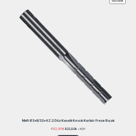
İNDIRIM
İNDIRIM
Maft Ø3×8/32×4 Z:2 Düz Kanallı Kırıcılı Karbür Freze Bıçak
492,90
₺
821,50
₺
+KDV