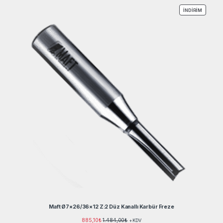
İNDIRIM
İNDIRIM
Maft Ø7×26/36×12 Z:2 Düz Kanallı Karbür Freze
885,10
₺
1.484,00
₺
+KDV