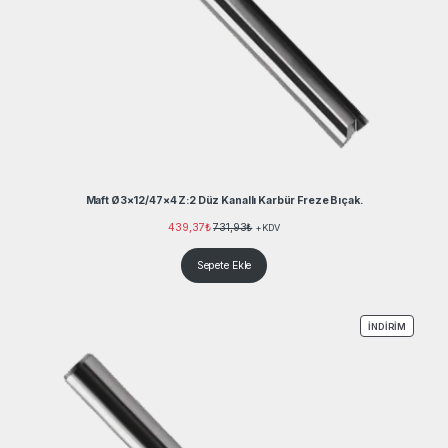
Maft Ø3×12/47×4 Z:2 Düz Kanallı Karbür Freze Bıçak.
439,37
₺
731,93
₺
+KDV
Sepete Ekle
İNDIRIM
İNDIRIM