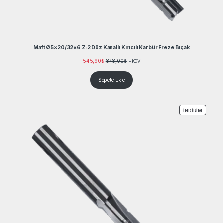
Maft Ø5×20/32×6 Z:2 Düz Kanallı Kırıcılı Karbür Freze Bıçak
545,90
₺
848,00
₺
+KDV
Sepete Ekle
İNDIRIM
İNDIRIM