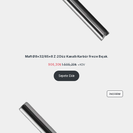
Maft Ø8×32/65×8 Z:2 Düz Kanallı Karbür Freze Bıçak.
906,30
₺
1.505,20
₺
+KDV
Sepete Ekle
İNDIRIM
İNDIRIM