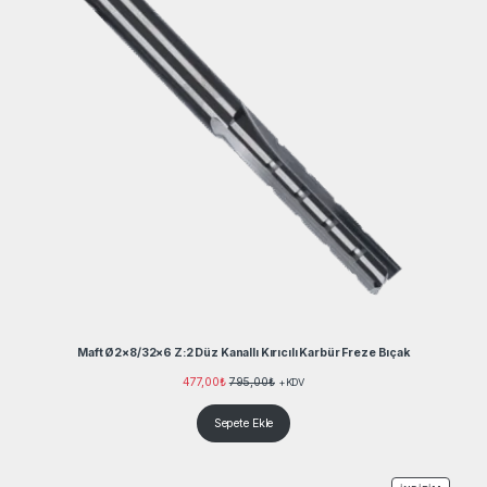
Maft Ø2×8/32×6 Z:2 Düz Kanallı Kırıcılı Karbür Freze Bıçak
477,00
₺
795,00
₺
+KDV
Sepete Ekle