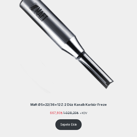
Maft Ø5×22/36×12 Z:2 Düz Kanallı Karbür Freze
667,80
₺
1.028,20
₺
+KDV
Sepete Ekle