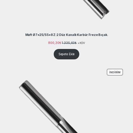
Maft Ø7×25/55×8 Z:2 Düz Kanallı Karbür Freze Bıçak.
800,30
₺
1.335,60
₺
+KDV
Sepete Ekle
İNDIRIM
İNDIRIM