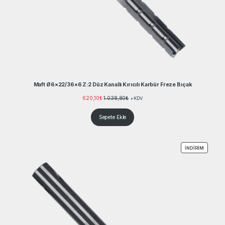
Maft Ø6×22/36×6 Z:2 Düz Kanallı Kırıcılı Karbür Freze Bıçak
620,10
₺
1.038,80
₺
+KDV
Sepete Ekle
İNDIRIM
İNDIRIM