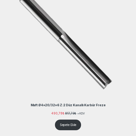
Maft Ø4×20/32×6 Z:2 Düz Kanallı Karbür Freze
490,78
₺
817,79
₺
+KDV
Sepete Ekle